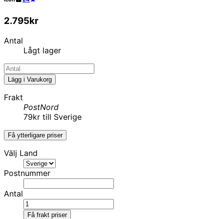
2.795kr
Antal
Lågt lager
Lägg i Varukorg
Frakt
PostNord
79kr till Sverige
Få ytterligare priser
Välj Land
Postnummer
Antal
Få frakt priser