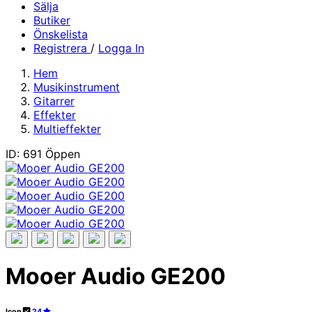
Sälja
Butiker
Önskelista
Registrera
/
Logga In
Hem
Musikinstrument
Gitarrer
Effekter
Multieffekter
ID: 691
Öppen
Mooer Audio GE200
Icon
24