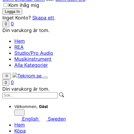
Kom ihåg mig
Inget Konto?
Skapa ett
.
0
0
Din varukorg är tom.
Hem
REA
Studio/Pro Audio
Musikinstrument
Alla Kategorier
0
0
Din varukorg är tom.
Välkommen,
Gäst
English
Sweden
Hem
Köpa