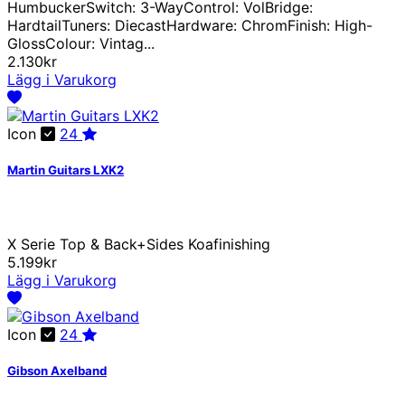
HumbuckerSwitch: 3-WayControl: VolBridge:
HardtailTuners: DiecastHardware: ChromFinish: High-
GlossColour: Vintag...
2.130kr
Lägg i Varukorg
Icon
24
Martin Guitars LXK2
X Serie Top & Back+Sides Koafinishing
5.199kr
Lägg i Varukorg
Icon
24
Gibson Axelband