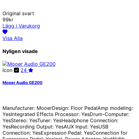
Original svart
99kr
Lägg i Varukorg
Visa Alla
Nyligen visade
Icon
24
Mooer Audio GE200
Manufacturer: MooerDesign: Floor PedalAmp modeling:
YesIntegrated Effects Processor: YesDrum-Computer:
YesStereo: YesTuner: YesHeadphone Connection:
YesRecording Output: YesAUX Input: YesUSB
Connection: YesExpression Pedal: YesConnection for
Expression Pedal: Yesincl. Power Adapter: YesWidth