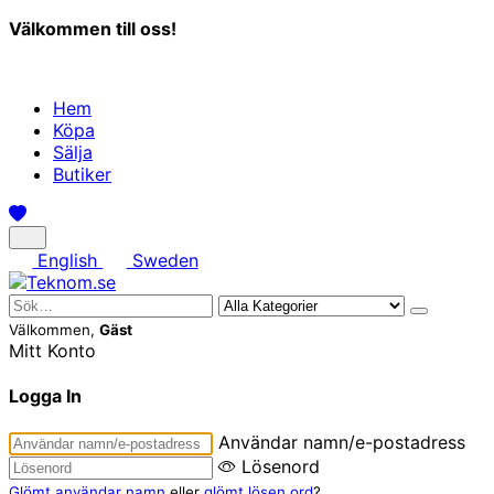
Välkommen till oss!
Hem
Köpa
Sälja
Butiker
English
Sweden
Välkommen,
Gäst
Mitt Konto
Logga In
Användar namn/e-postadress
Lösenord
Glömt användar namn
eller
glömt lösen ord
?