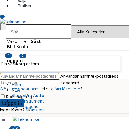
Sälja
Butiker
Välkommen,
Gäst
Mitt Konto
0
0
Logga In
Din varukorg är tom.
Användar namn/e-postadress
Lösenord
Hem
Glömt användar namn
eller
glömt lösen ord
?
REA
Studio/Pro Audio
Kom ihåg mig
Musikinstrument
Alla Kategorier
Inget Konto?
Skapa ett
.
0
0