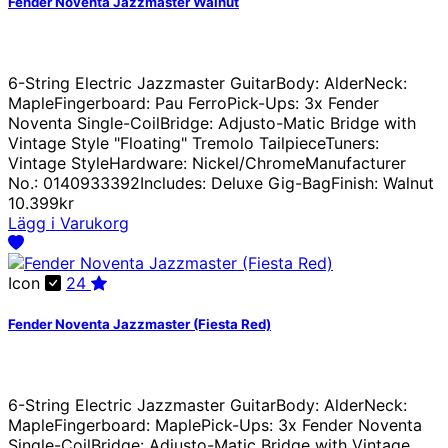
Fender Noventa Jazzmaster Walnut
6-String Electric Jazzmaster GuitarBody: AlderNeck:
MapleFingerboard: Pau FerroPick-Ups: 3x Fender
Noventa Single-CoilBridge: Adjusto-Matic Bridge with
Vintage Style "Floating" Tremolo TailpieceTuners:
Vintage StyleHardware: Nickel/ChromeManufacturer
No.: 0140933392Includes: Deluxe Gig-BagFinish: Walnut
10.399kr
Lägg i Varukorg
Icon
24
Fender Noventa Jazzmaster (Fiesta Red)
6-String Electric Jazzmaster GuitarBody: AlderNeck:
MapleFingerboard: MaplePick-Ups: 3x Fender Noventa
Single-CoilBridge: Adjusto-Matic Bridge with Vintage