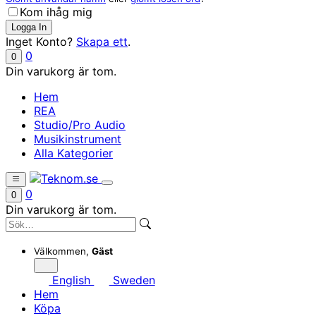
Kom ihåg mig
Inget Konto?
Skapa ett
.
0
0
Din varukorg är tom.
Hem
REA
Studio/Pro Audio
Musikinstrument
Alla Kategorier
0
0
Din varukorg är tom.
Välkommen,
Gäst
English
Sweden
Hem
Köpa