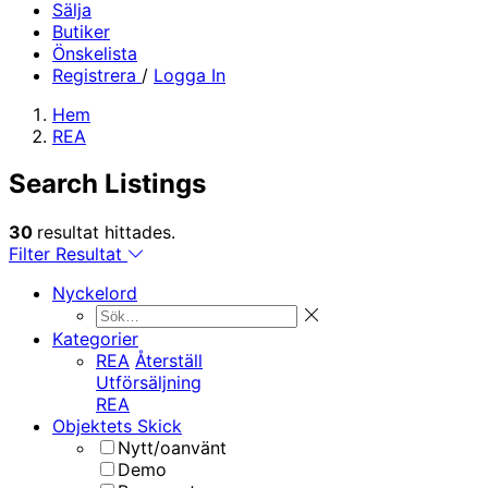
Sälja
Butiker
Önskelista
Registrera
/
Logga In
Hem
REA
Search Listings
30
resultat hittades.
Filter Resultat
Nyckelord
Kategorier
REA
Återställ
Utförsäljning
REA
Objektets Skick
Nytt/oanvänt
Demo