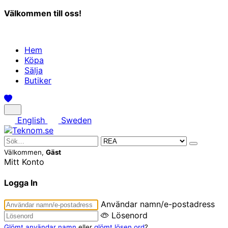
Välkommen till oss!
Hem
Köpa
Sälja
Butiker
English
Sweden
Välkommen,
Gäst
Mitt Konto
Logga In
Användar namn/e-postadress
Lösenord
Glömt användar namn
eller
glömt lösen ord
?