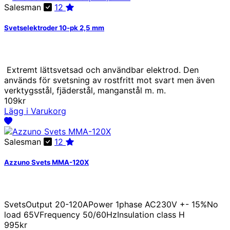
Salesman
12
Svetselektroder 10-pk 2,5 mm
Extremt lättsvetsad och användbar elektrod. Den
används för svetsning av rostfritt mot svart men även
verktygsstål, fjäderstål, manganstål m. m.
109kr
Lägg i Varukorg
Salesman
12
Azzuno Svets MMA-120X
SvetsOutput 20-120APower 1phase AC230V +- 15%No
load 65VFrequency 50/60HzInsulation class H
995kr