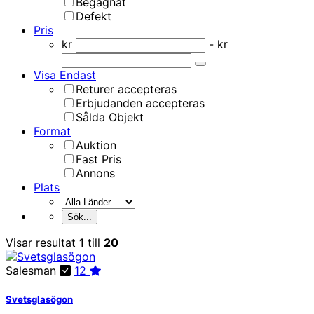
Begagnat
Defekt
Pris
kr
- kr
Visa Endast
Returer accepteras
Erbjudanden accepteras
Sålda Objekt
Format
Auktion
Fast Pris
Annons
Plats
Visar resultat
1
till
20
Salesman
12
Svetsglasögon