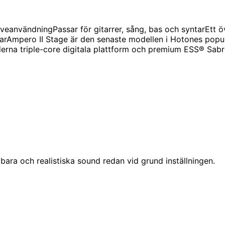
eanvändningPassar för gitarrer, sång, bas och syntarEtt öv
ngarAmpero II Stage är den senaste modellen i Hotones popu
erna triple-core digitala plattform och premium ESS® Sab
ara och realistiska sound redan vid grund inställningen.