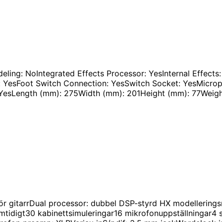
ling: NoIntegrated Effects Processor: YesInternal Effect
l: YesFoot Switch Connection: YesSwitch Socket: YesMicr
YesLength (mm): 275Width (mm): 201Height (mm): 77Weight
 för gitarrDual processor: dubbel DSP-styrd HX modellering
mtidigt30 kabinettsimuleringar16 mikrofonuppställningar4 