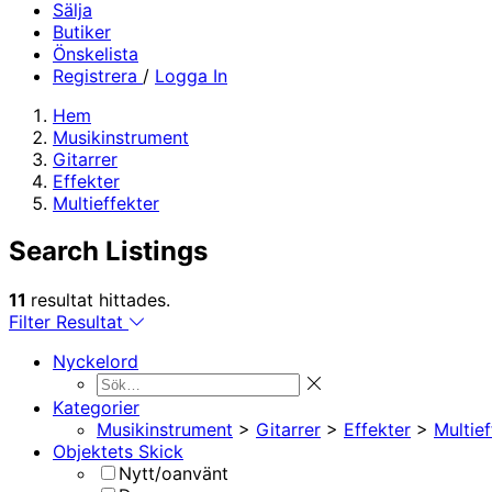
Sälja
Butiker
Önskelista
Registrera
/
Logga In
Hem
Musikinstrument
Gitarrer
Effekter
Multieffekter
Search Listings
11
resultat hittades.
Filter Resultat
Nyckelord
Kategorier
Musikinstrument
>
Gitarrer
>
Effekter
>
Multief
Objektets Skick
Nytt/oanvänt