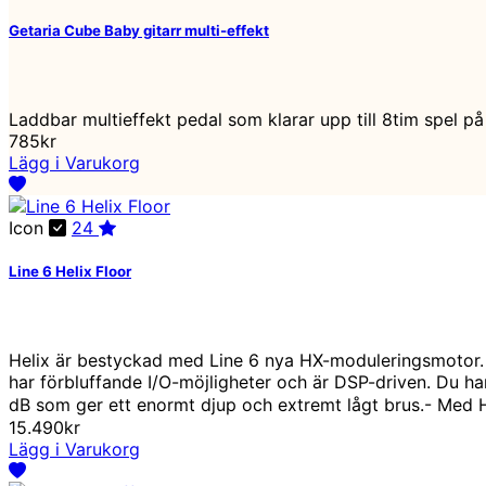
Getaria Cube Baby gitarr multi-effekt
Laddbar multieffekt pedal som klarar upp till 8tim spel på
785kr
Lägg i Varukorg
Icon
24
Line 6 Helix Floor
Helix är bestyckad med Line 6 nya HX-moduleringsmotor. D
har förbluffande I/O-möjligheter och är DSP-driven. Du h
dB som ger ett enormt djup och extremt lågt brus.- Med Hel
15.490kr
Lägg i Varukorg