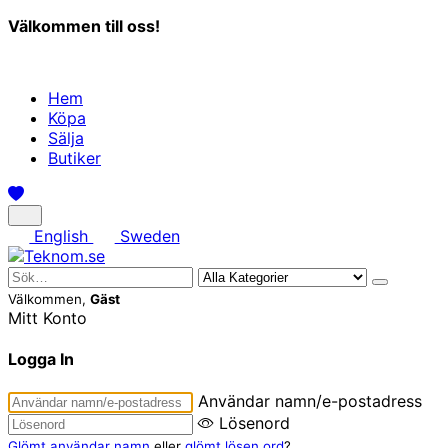
Välkommen till oss!
Hem
Köpa
Sälja
Butiker
English
Sweden
Välkommen,
Gäst
Mitt Konto
Logga In
Användar namn/e-postadress
Lösenord
Glömt användar namn
eller
glömt lösen ord
?