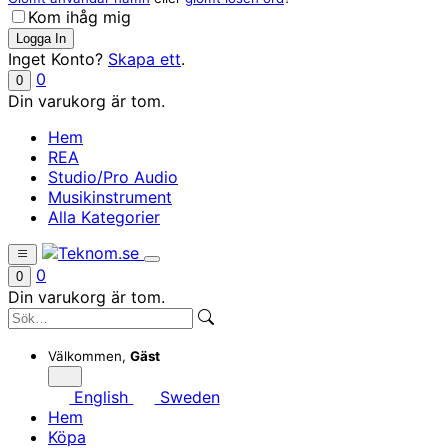
Kom ihåg mig
Inget Konto?
Skapa ett
.
0
0
Din varukorg är tom.
Hem
REA
Studio/Pro Audio
Musikinstrument
Alla Kategorier
0
0
Din varukorg är tom.
Välkommen,
Gäst
English
Sweden
Hem
Köpa