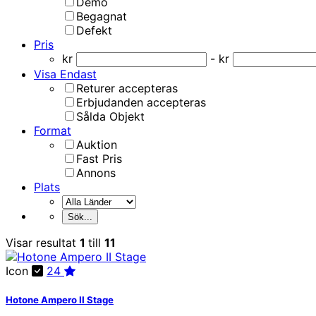
Demo
Begagnat
Defekt
Pris
kr
- kr
Visa Endast
Returer accepteras
Erbjudanden accepteras
Sålda Objekt
Format
Auktion
Fast Pris
Annons
Plats
Visar resultat
1
till
11
Icon
24
Hotone Ampero II Stage