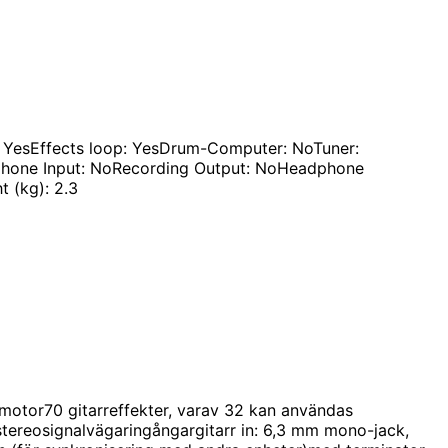
s: YesEffects loop: YesDrum-Computer: NoTuner:
ophone Input: NoRecording Output: NoHeadphone
 (kg): 2.3
smotor70 gitarreffekter, varav 32 kan användas
stereosignalvägaringångargitarr in: 6,3 mm mono-jack,