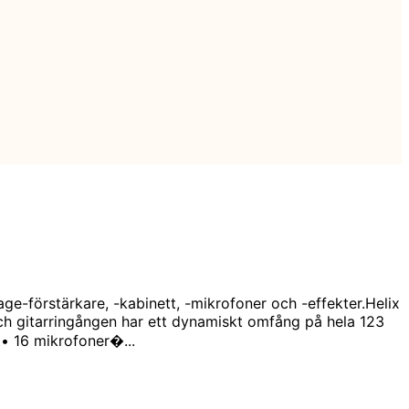
e-förstärkare, -kabinett, -mikrofoner och -effekter.Helix
och gitarringången har ett dynamiskt omfång på hela 123
t• 16 mikrofoner�...