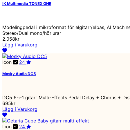
IK Multimedia TONEX ONE
Modelingpedal i mikroformat för elgitarr/elbas, AI Machin
Stereo/Dual mono/hörlurar
2.058kr
Lägg i Varukorg
Icon
24
Mosky Audio DC5
DC5 6-i-1 gitarr Multi-Effects Pedal Delay + Chorus + Dis
695kr
Lägg i Varukorg
Icon
24