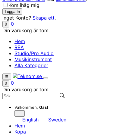
Kom ihåg mig
Inget Konto?
Skapa ett
.
0
0
Din varukorg är tom.
Hem
REA
Studio/Pro Audio
Musikinstrument
Alla Kategorier
0
0
Din varukorg är tom.
Välkommen,
Gäst
English
Sweden
Hem
Köpa