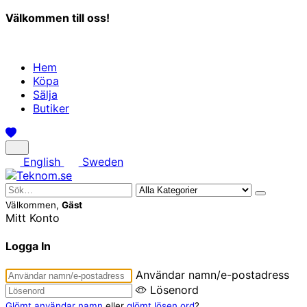
Välkommen till oss!
Hem
Köpa
Sälja
Butiker
English
Sweden
Välkommen,
Gäst
Mitt Konto
Logga In
Användar namn/e-postadress
Lösenord
Glömt användar namn
eller
glömt lösen ord
?