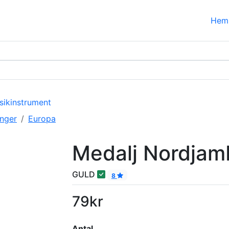
Hem
sikinstrument
onger
Europa
Medalj Nordjam
GULD
8
79kr
Antal