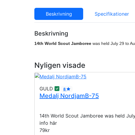
Beskrivning
Specifikationer
Beskrivning
14th World Scout Jamboree
was held July 29 to A
Nyligen visade
GULD
8
Medalj NordjamB-75
14th World Scout Jamboree was held July
info här
79kr