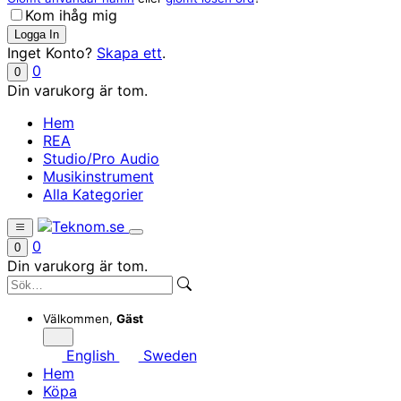
Kom ihåg mig
Inget Konto?
Skapa ett
.
0
0
Din varukorg är tom.
Hem
REA
Studio/Pro Audio
Musikinstrument
Alla Kategorier
0
0
Din varukorg är tom.
Välkommen,
Gäst
English
Sweden
Hem
Köpa