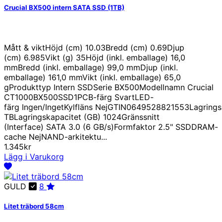
Crucial BX500 intern SATA SSD (1TB)
Mått & viktHöjd (cm) 10.03Bredd (cm) 0.69Djup
(cm) 6.985Vikt (g) 35Höjd (inkl. emballage) 16,0
mmBredd (inkl. emballage) 99,0 mmDjup (inkl.
emballage) 161,0 mmVikt (inkl. emballage) 65,0
gProdukttyp Intern SSDSerie BX500Modellnamn Crucial
CT1000BX500SSD1PCB-färg SvartLED-
färg Ingen/IngetKylfläns NejGTIN0649528821553Lagringss
TBLagringskapacitet (GB) 1024Gränssnitt
(Interface) SATA 3.0 (6 GB/s)Formfaktor 2.5" SSDDRAM-
cache NejNAND-arkitektu...
1.345kr
Lägg i Varukorg
GULD
8
Litet träbord 58cm