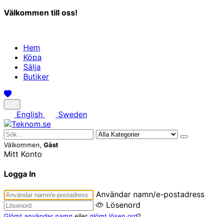
Välkommen till oss!
Hem
Köpa
Sälja
Butiker
English
Sweden
Välkommen,
Gäst
Mitt Konto
Logga In
Användar namn/e-postadress
Lösenord
Glömt användar namn
eller
glömt lösen ord
?