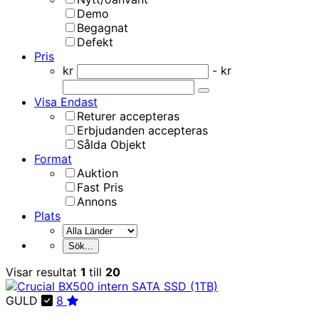
Demo
Begagnat
Defekt
Pris
kr
- kr
Visa Endast
Returer accepteras
Erbjudanden accepteras
Sålda Objekt
Format
Auktion
Fast Pris
Annons
Plats
Visar resultat
1
till
20
GULD
8