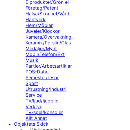
Elprodukter/Grön el
Företag/Patent
Hälsa/Skönhet/Vård
Hantverk
Hem/Möbler
Juveler/Klockor
Kamera/Övervakning..
Keramik/Porslin/Glas
Medaljer/Mynt
Mobil/Telefon/Ext
Musik
Partier/Arbetsartiklar
POS-Data
Semester/resor
Sport
Utrustning/Industri
Service
TV/ljud/ljudbild
Verktyg
TV-spel/konsoler
Allt Annat
Objektets Skick
Nytt/oanvänt