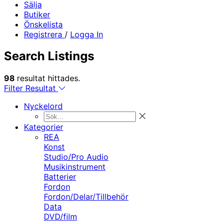
Sälja
Butiker
Önskelista
Registrera
/
Logga In
Search Listings
98
resultat hittades.
Filter Resultat
Nyckelord
Kategorier
REA
Konst
Studio/Pro Audio
Musikinstrument
Batterier
Fordon
Fordon/Delar/Tillbehör
Data
DVD/film