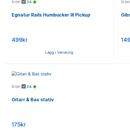
Icon
Ico
24
Egnatur Rails Humbucker III Pickup
Gib
499kr
149
Lägg i Varukorg
Icon
24
Gitarr & Bas stativ
175kr