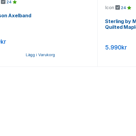
n
24
Icon
24
son Axelband
Sterling by
Quilted Map
kr
5.990kr
Lägg i Varukorg