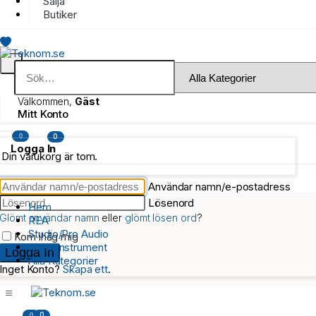
Sälja
Butiker
Välkommen,
Gäst
Mitt Konto
0
0
Logga In
Din varukorg är tom.
Användar namn/e-postadress
Lösenord
Hem
Glömt användar namn
eller
glömt lösen ord
?
REA
Studio/Pro Audio
Kom ihåg mig
Musikinstrument
Alla Kategorier
Inget Konto?
Skapa ett
.
0
0