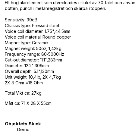
Ett högtalarelement som utvecklades i slutet av 70-talet och använd
botten, punch i mellanregistret och skärpa i toppen.
Sensitivity: 99dB
Chassis type: Pressed steel
Voice coil diameter: 1.75",44.5mm
Voice coil material: Round copper
Magnet type: Ceramic
Magnet weight: 50oz, 1,42kg
Frequency range: 80-5000Hz
Cut-out diameter: 11.1",283mm
Diameter: 12.2",309mm
Overall depth: 5.1",130mm
Unit weight: 10,4lb, 2X 4,7kg
2X 8 Ohm =16 Ohm
Total Vikt ca: 27kg
Mått ca: 71 X 28 X 55cm
Objektets Skick
Demo