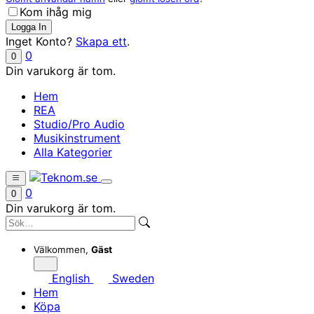
Kom ihåg mig
Inget Konto?
Skapa ett
.
0
0
Din varukorg är tom.
Hem
REA
Studio/Pro Audio
Musikinstrument
Alla Kategorier
0
0
Din varukorg är tom.
Välkommen,
Gäst
English
Sweden
Hem
Köpa