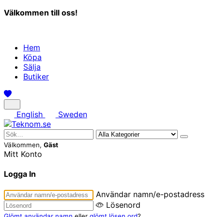
Välkommen till oss!
Hem
Köpa
Sälja
Butiker
English
Sweden
Välkommen,
Gäst
Mitt Konto
Logga In
Användar namn/e-postadress
Lösenord
Glömt användar namn
eller
glömt lösen ord
?