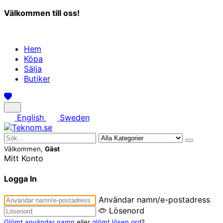
Välkommen till oss!
Hem
Köpa
Sälja
Butiker
English
Sweden
Välkommen,
Gäst
Mitt Konto
Logga In
Användar namn/e-postadress
Lösenord
Glömt användar namn
eller
glömt lösen ord
?