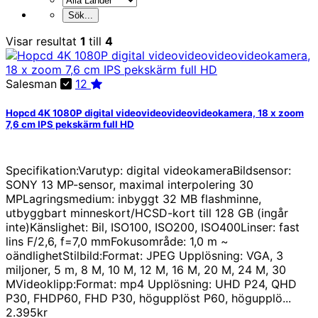
Visar resultat
1
till
4
Salesman
12
Hopcd 4K 1080P digital videovideovideovideokamera, 18 x zoom
7,6 cm IPS pekskärm full HD
Specifikation:Varutyp: digital videokameraBildsensor:
SONY 13 MP-sensor, maximal interpolering 30
MPLagringsmedium: inbyggt 32 MB flashminne,
utbyggbart minneskort/HCSD-kort till 128 GB (ingår
inte)Känslighet: Bil, ISO100, ISO200, ISO400Linser: fast
lins F/2,6, f=7,0 mmFokusområde: 1,0 m ~
oändlighetStilbild:Format: JPEG Upplösning: VGA, 3
miljoner, 5 m, 8 M, 10 M, 12 M, 16 M, 20 M, 24 M, 30
MVideoklipp:Format: mp4 Upplösning: UHD P24, QHD
P30, FHDP60, FHD P30, högupplöst P60, högupplö...
2.395kr