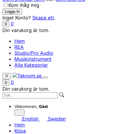
Kom ihåg mig
Inget Konto?
Skapa ett
.
0
0
Din varukorg är tom.
Hem
REA
Studio/Pro Audio
Musikinstrument
Alla Kategorier
0
0
Din varukorg är tom.
Välkommen,
Gäst
English
Sweden
Hem
Köpa