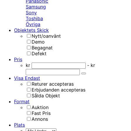
Panasonic
Samsung
Sony
Toshiba
Övriga
Objektets Skick
Nytt/oanvänt
Demo
Begagnat
Defekt
Pris
kr
- kr
Visa Endast
Returer accepteras
Erbjudanden accepteras
Sålda Objekt
Format
Auktion
Fast Pris
Annons
Plats