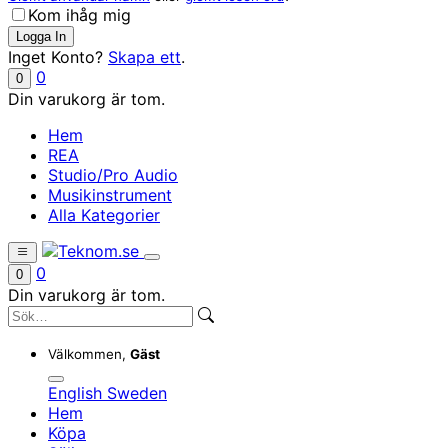
Kom ihåg mig
Inget Konto?
Skapa ett
.
0
0
Din varukorg är tom.
Hem
REA
Studio/Pro Audio
Musikinstrument
Alla Kategorier
0
0
Din varukorg är tom.
Välkommen,
Gäst
English
Sweden
Hem
Köpa