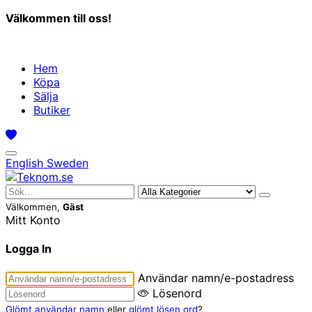
Välkommen till oss!
Hem
Köpa
Sälja
Butiker
English
Sweden
Välkommen,
Gäst
Mitt Konto
Logga In
Användar namn/e-postadress
Lösenord
Glömt användar namn
eller
glömt lösen ord
?