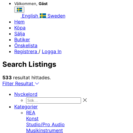
Välkommen,
Gäst
English
Sweden
Hem
Köpa
Sälja
Butiker
Önskelista
Registrera
/
Logga In
Search Listings
533
resultat hittades.
Filter Resultat
Nyckelord
Kategorier
REA
Konst
Studio/Pro Audio
Musikinstrument