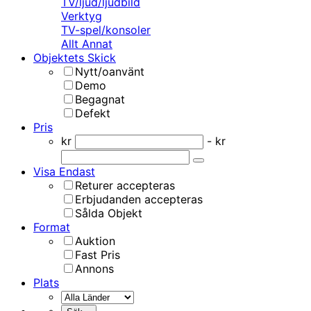
TV/ljud/ljudbild
Verktyg
TV-spel/konsoler
Allt Annat
Objektets Skick
Nytt/oanvänt
Demo
Begagnat
Defekt
Pris
kr
- kr
Visa Endast
Returer accepteras
Erbjudanden accepteras
Sålda Objekt
Format
Auktion
Fast Pris
Annons
Plats