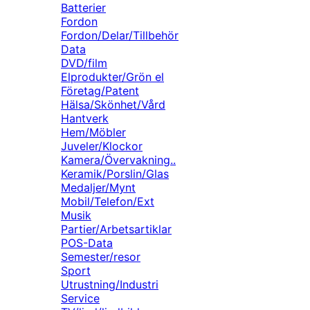
Batterier
Fordon
Fordon/Delar/Tillbehör
Data
DVD/film
Elprodukter/Grön el
Företag/Patent
Hälsa/Skönhet/Vård
Hantverk
Hem/Möbler
Juveler/Klockor
Kamera/Övervakning..
Keramik/Porslin/Glas
Medaljer/Mynt
Mobil/Telefon/Ext
Musik
Partier/Arbetsartiklar
POS-Data
Semester/resor
Sport
Utrustning/Industri
Service