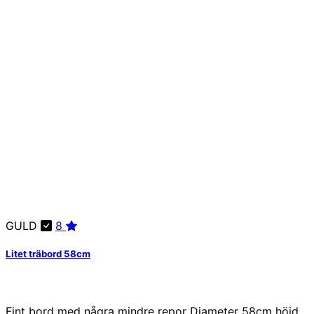
GULD
8
Litet träbord 58cm
Fint bord med några mindre repor Diameter 58cm höjd