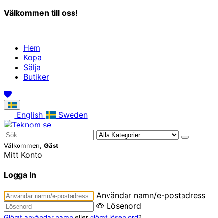
Välkommen till oss!
Hem
Köpa
Sälja
Butiker
English
Sweden
Välkommen,
Gäst
Mitt Konto
Logga In
Användar namn/e-postadress
Lösenord
Glömt användar namn
eller
glömt lösen ord
?