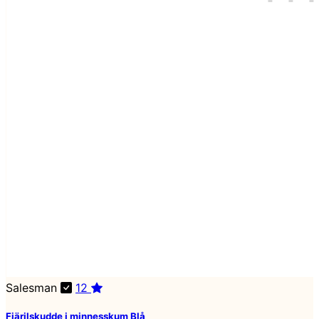
Salesman
12
Fjärilskudde i minnesskum Blå