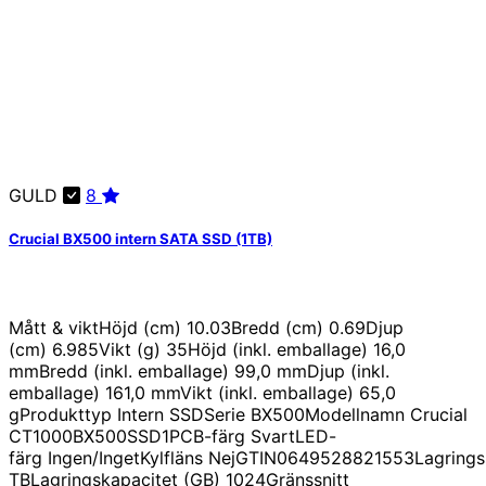
GULD
8
Crucial BX500 intern SATA SSD (1TB)
Mått & viktHöjd (cm) 10.03Bredd (cm) 0.69Djup
(cm) 6.985Vikt (g) 35Höjd (inkl. emballage) 16,0
mmBredd (inkl. emballage) 99,0 mmDjup (inkl.
emballage) 161,0 mmVikt (inkl. emballage) 65,0
gProdukttyp Intern SSDSerie BX500Modellnamn Crucial
CT1000BX500SSD1PCB-färg SvartLED-
färg Ingen/IngetKylfläns NejGTIN0649528821553Lagringss
TBLagringskapacitet (GB) 1024Gränssnitt