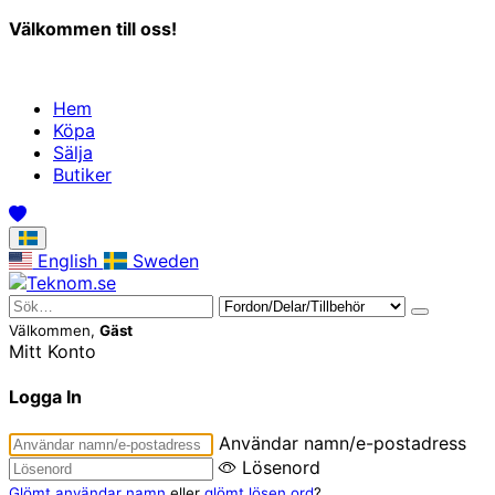
Välkommen till oss!
Hem
Köpa
Sälja
Butiker
English
Sweden
Välkommen,
Gäst
Mitt Konto
Logga In
Användar namn/e-postadress
Lösenord
Glömt användar namn
eller
glömt lösen ord
?