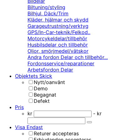
Bildelar
Biltuning/styling
Bilhjul, Däck/Trim
Kläder, hjälmar och skydd
Garageutrustning/verktyg
GPS/In-Car-teknik/Felkod..
Motorcykeldelar/tillbehör
Husbilsdelar och tillbehör
Oljor, smörjmedel/vätskor
Andra fordon Delar och tillbehör...
Fordonsservice/reparationer
Arbetsfordon Delar
Objektets Skick
Nytt/oanvänt
Demo
Begagnat
Defekt
Pris
kr
- kr
Visa Endast
Returer accepteras
Erbjudanden accepteras