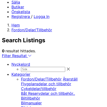
Sälja
Butiker
Önskelista
Registrera
/
Logga In
Hem
Fordon/Delar/Tillbehör
Search Listings
0
resultat hittades.
Filter Resultat
Nyckelord
Kategorier
Fordon/Delar/Tillbehör
Återställ
Flygplansdelar och tillbehör
Cykeldelar/tillbehör
Båt Reservdelar och tillbehör..
Biltillbehör
Bilmanualer