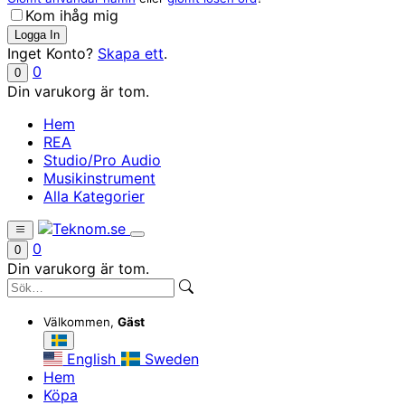
Kom ihåg mig
Inget Konto?
Skapa ett
.
0
0
Din varukorg är tom.
Hem
REA
Studio/Pro Audio
Musikinstrument
Alla Kategorier
0
0
Din varukorg är tom.
Välkommen,
Gäst
English
Sweden
Hem
Köpa