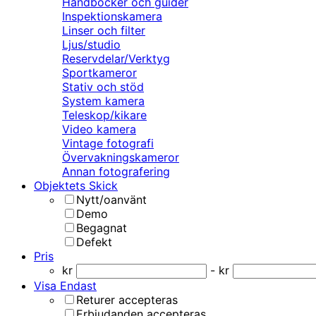
Handböcker och guider
Inspektionskamera
Linser och filter
Ljus/studio
Reservdelar/Verktyg
Sportkameror
Stativ och stöd
System kamera
Teleskop/kikare
Video kamera
Vintage fotografi
Övervakningskameror
Annan fotografering
Objektets Skick
Nytt/oanvänt
Demo
Begagnat
Defekt
Pris
kr
- kr
Visa Endast
Returer accepteras
Erbjudanden accepteras