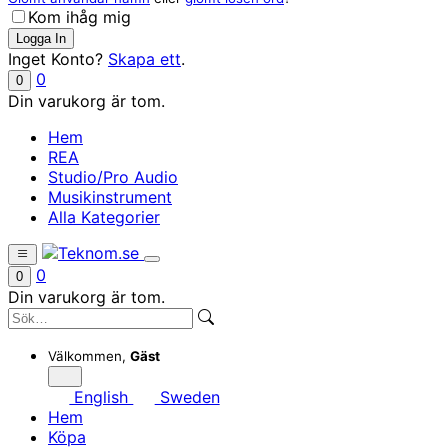
Kom ihåg mig
Inget Konto?
Skapa ett
.
0
0
Din varukorg är tom.
Hem
REA
Studio/Pro Audio
Musikinstrument
Alla Kategorier
0
0
Din varukorg är tom.
Välkommen,
Gäst
English
Sweden
Hem
Köpa