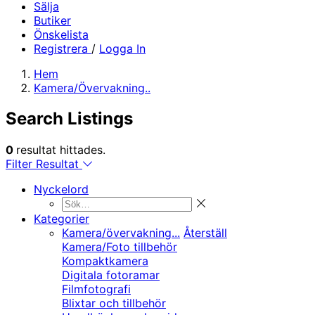
Sälja
Butiker
Önskelista
Registrera
/
Logga In
Hem
Kamera/Övervakning..
Search Listings
0
resultat hittades.
Filter Resultat
Nyckelord
Kategorier
Kamera/övervakning...
Återställ
Kamera/Foto tillbehör
Kompaktkamera
Digitala fotoramar
Filmfotografi
Blixtar och tillbehör