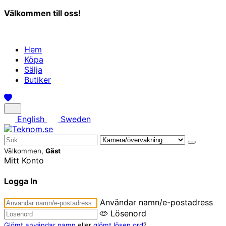
Välkommen till oss!
Hem
Köpa
Sälja
Butiker
English
Sweden
Välkommen,
Gäst
Mitt Konto
Logga In
Användar namn/e-postadress
Lösenord
Glömt användar namn
eller
glömt lösen ord
?