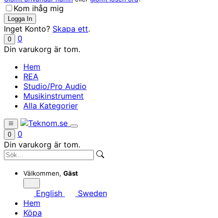
Kom ihåg mig
Inget Konto?
Skapa ett
.
0
0
Din varukorg är tom.
Hem
REA
Studio/Pro Audio
Musikinstrument
Alla Kategorier
0
0
Din varukorg är tom.
Välkommen,
Gäst
English
Sweden
Hem
Köpa