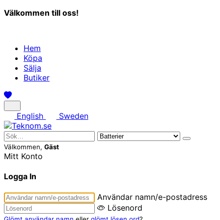
Välkommen till oss!
Hem
Köpa
Sälja
Butiker
English
Sweden
Välkommen,
Gäst
Mitt Konto
Logga In
Användar namn/e-postadress
Lösenord
Glömt användar namn
eller
glömt lösen ord
?