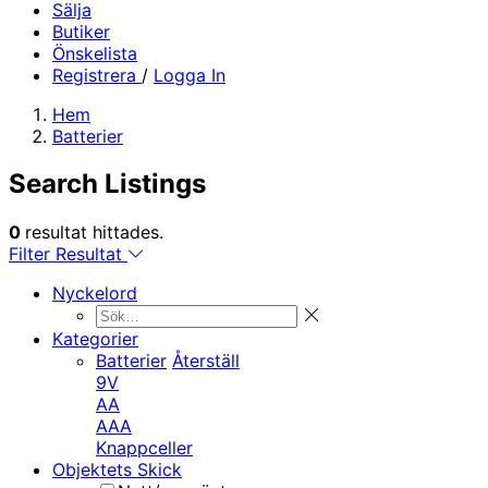
Sälja
Butiker
Önskelista
Registrera
/
Logga In
Hem
Batterier
Search Listings
0
resultat hittades.
Filter Resultat
Nyckelord
Kategorier
Batterier
Återställ
9V
AA
AAA
Knappceller
Objektets Skick