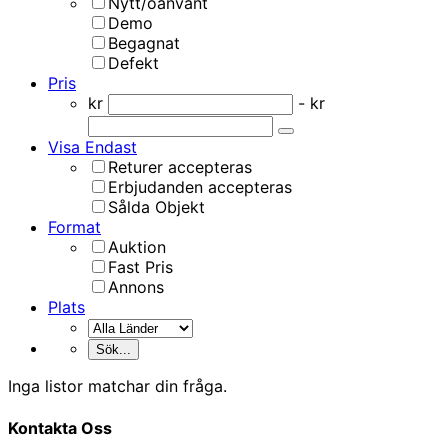
Nytt/oanvänt
Demo
Begagnat
Defekt
Pris
kr
- kr
Visa Endast
Returer accepteras
Erbjudanden accepteras
Sålda Objekt
Format
Auktion
Fast Pris
Annons
Plats
Inga listor matchar din fråga.
Kontakta Oss