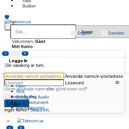
Sälja
Butiker
English
Sweden
Välkommen,
Gäst
Mitt Konto
0
0
Logga In
Din varukorg är tom.
Användar namn/e-postadress
Lösenord
Hem
Glömt användar namn
eller
glömt lösen ord
?
REA
Kom ihåg mig
Studio/Pro Audio
Musikinstrument
Alla Kategorier
Inget Konto?
Skapa ett
.
0
0