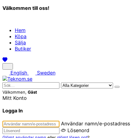
Välkommen till oss!
Hem
Köpa
Sälja
Butiker
English
Sweden
Välkommen,
Gäst
Mitt Konto
Logga In
Användar namn/e-postadress
Lösenord
Glömt användar namn
eller
glömt lösen ord
?