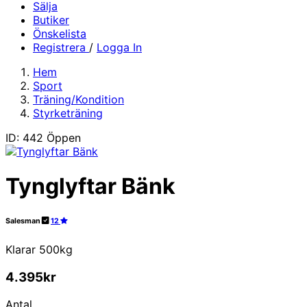
Sälja
Butiker
Önskelista
Registrera
/
Logga In
Hem
Sport
Träning/Kondition
Styrketräning
ID: 442
Öppen
Tynglyftar Bänk
Salesman
12
Klarar 500kg
4.395kr
Antal