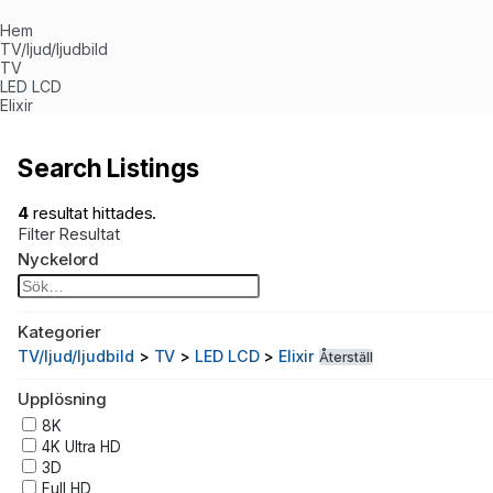
Hem
TV/ljud/ljudbild
TV
LED LCD
Elixir
Search Listings
4
resultat hittades.
Filter Resultat
Nyckelord
Kategorier
TV/ljud/ljudbild
>
TV
>
LED LCD
>
Elixir
Återställ
Upplösning
8K
4K Ultra HD
3D
Full HD