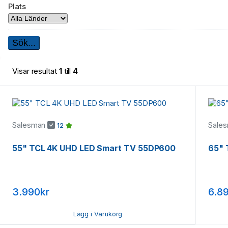
Plats
Visar resultat
1
till
4
Salesman
Sale
12
55" TCL 4K UHD LED Smart TV 55DP600
65" 
3.990kr
6.8
Lägg i Varukorg