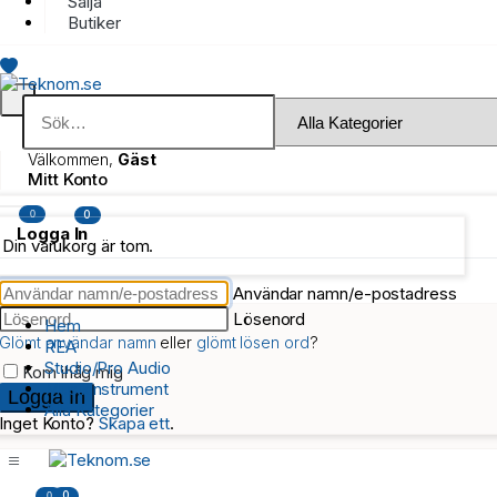
Sälja
Butiker
Välkommen,
Gäst
Mitt Konto
0
0
Logga In
Din varukorg är tom.
Användar namn/e-postadress
Lösenord
Hem
Glömt användar namn
eller
glömt lösen ord
?
REA
Studio/Pro Audio
Kom ihåg mig
Musikinstrument
Alla Kategorier
Inget Konto?
Skapa ett
.
0
0