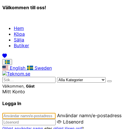
Välkommen till oss!
Hem
Köpa
Sälja
Butiker
English
Sweden
Välkommen,
Gäst
Mitt Konto
Logga In
Användar namn/e-postadress
Lösenord
Glömt användar namn
eller
glömt lösen ord
?