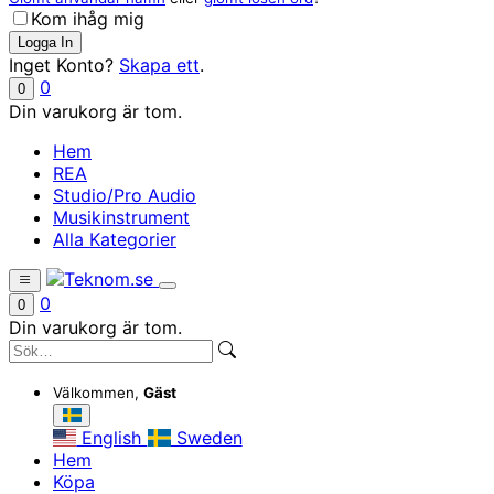
Kom ihåg mig
Inget Konto?
Skapa ett
.
0
0
Din varukorg är tom.
Hem
REA
Studio/Pro Audio
Musikinstrument
Alla Kategorier
0
0
Din varukorg är tom.
Välkommen,
Gäst
English
Sweden
Hem
Köpa