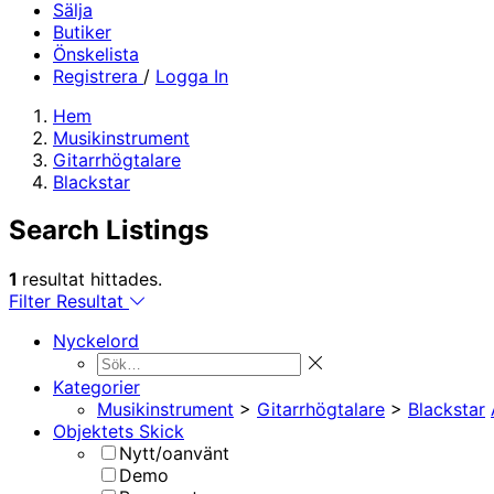
Sälja
Butiker
Önskelista
Registrera
/
Logga In
Hem
Musikinstrument
Gitarrhögtalare
Blackstar
Search Listings
1
resultat hittades.
Filter Resultat
Nyckelord
Kategorier
Musikinstrument
>
Gitarrhögtalare
>
Blackstar
Objektets Skick
Nytt/oanvänt
Demo