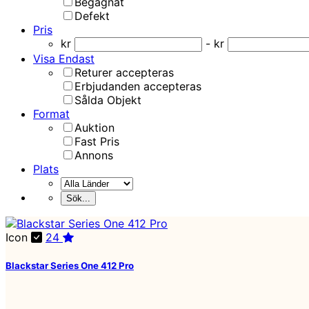
Begagnat
Defekt
Pris
kr
- kr
Visa Endast
Returer accepteras
Erbjudanden accepteras
Sålda Objekt
Format
Auktion
Fast Pris
Annons
Plats
Icon
24
Blackstar Series One 412 Pro