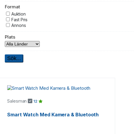
Xiaomi
Format
ZTE
Andra Mobiler
Auktion
Fast Pris
Annons
Plats
Salesman
12
Smart Watch Med Kamera & Bluetooth