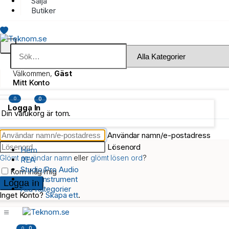
Sälja
Butiker
Välkommen,
Gäst
Mitt Konto
0
0
Logga In
Din varukorg är tom.
Användar namn/e-postadress
Lösenord
Hem
Glömt användar namn
eller
glömt lösen ord
?
REA
Studio/Pro Audio
Kom ihåg mig
Musikinstrument
Alla Kategorier
Inget Konto?
Skapa ett
.
0
0