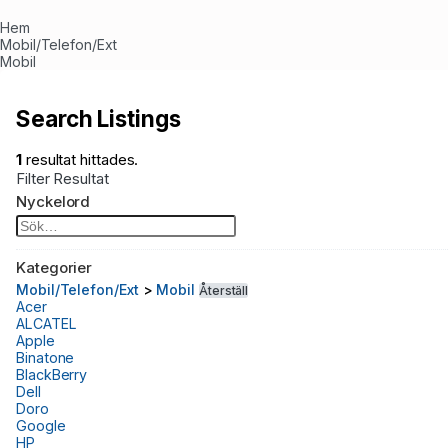
Hem
Mobil/Telefon/Ext
Mobil
Search Listings
1
resultat hittades.
Filter Resultat
Nyckelord
Kategorier
Mobil/Telefon/Ext
>
Mobil
Återställ
Acer
ALCATEL
Apple
Binatone
BlackBerry
Dell
Doro
Google
HP