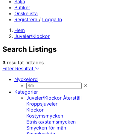
Sälja
Butiker
Önskelista
Registrera
/
Logga In
Hem
Juveler/Klockor
Search Listings
3
resultat hittades.
Filter Resultat
Nyckelord
Kategorier
Juveler/Klockor
Återställ
Kroppsjuveler
Klockor
Kostymsmycken
Etniska/stamsmycken
Smycken för män
Smyckeskrin