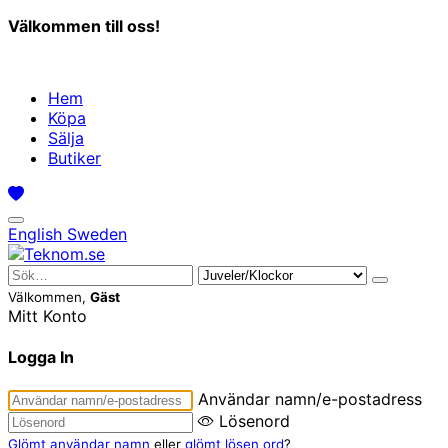
Välkommen till oss!
Hem
Köpa
Sälja
Butiker
English
Sweden
Välkommen,
Gäst
Mitt Konto
Logga In
Användar namn/e-postadress
Lösenord
Glömt användar namn
eller
glömt lösen ord
?