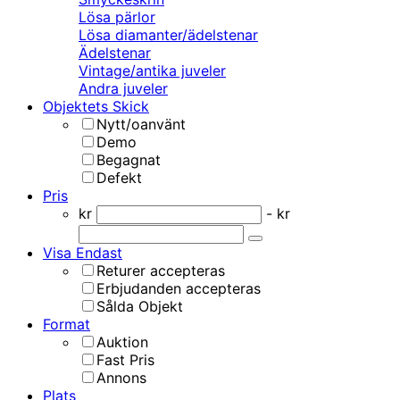
Lösa pärlor
Lösa diamanter/ädelstenar
Ädelstenar
Vintage/antika juveler
Andra juveler
Objektets Skick
Nytt/oanvänt
Demo
Begagnat
Defekt
Pris
kr
- kr
Visa Endast
Returer accepteras
Erbjudanden accepteras
Sålda Objekt
Format
Auktion
Fast Pris
Annons
Plats