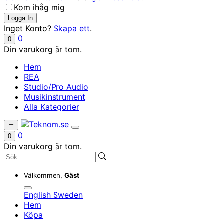
Kom ihåg mig
Inget Konto?
Skapa ett
.
0
0
Din varukorg är tom.
Hem
REA
Studio/Pro Audio
Musikinstrument
Alla Kategorier
0
0
Din varukorg är tom.
Välkommen,
Gäst
English
Sweden
Hem
Köpa