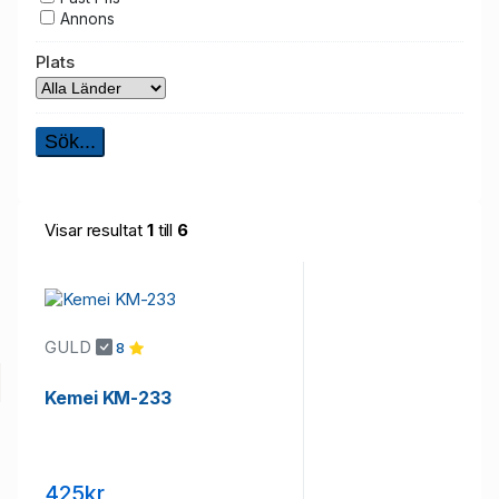
Annons
Plats
Visar resultat
1
till
6
GULD
8
Kemei KM-233
425kr