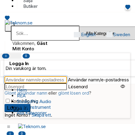
Sälja
Butiker
English
Sweden
Välkommen,
Gäst
Mitt Konto
0
0
Logga In
Din varukorg är tom.
Användar namn/e-postadress
Lösenord
Hem
Glömt användar namn
eller
glömt lösen ord
?
REA
Kom ihåg mig
Studio/Pro Audio
Musikinstrument
Alla Kategorier
Inget Konto?
Skapa ett
.
0
0