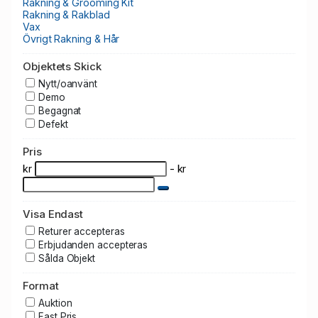
Rakning & Grooming Kit
Rakning & Rakblad
Vax
Övrigt Rakning & Hår
Objektets Skick
Nytt/oanvänt
Demo
Begagnat
Defekt
Pris
kr
- kr
Visa Endast
Returer accepteras
Erbjudanden accepteras
Sålda Objekt
Format
Auktion
Fast Pris