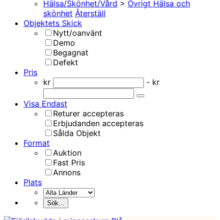
Hälsa/Skönhet/Vård
>
Övrigt Hälsa och
skönhet
Återställ
Objektets Skick
Nytt/oanvänt
Demo
Begagnat
Defekt
Pris
kr
- kr
Visa Endast
Returer accepteras
Erbjudanden accepteras
Sålda Objekt
Format
Auktion
Fast Pris
Annons
Plats