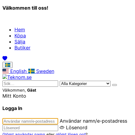
Välkommen till oss!
Hem
Köpa
Sälja
Butiker
English
Sweden
Välkommen,
Gäst
Mitt Konto
Logga In
Användar namn/e-postadress
Lösenord
Glömt användar namn
eller
glömt lösen ord
?