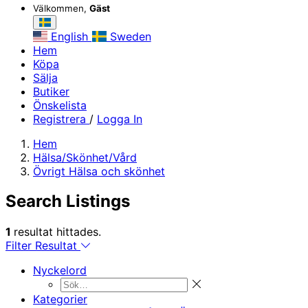
Välkommen,
Gäst
English
Sweden
Hem
Köpa
Sälja
Butiker
Önskelista
Registrera
/
Logga In
Hem
Hälsa/Skönhet/Vård
Övrigt Hälsa och skönhet
Search Listings
1
resultat hittades.
Filter Resultat
Nyckelord
Kategorier