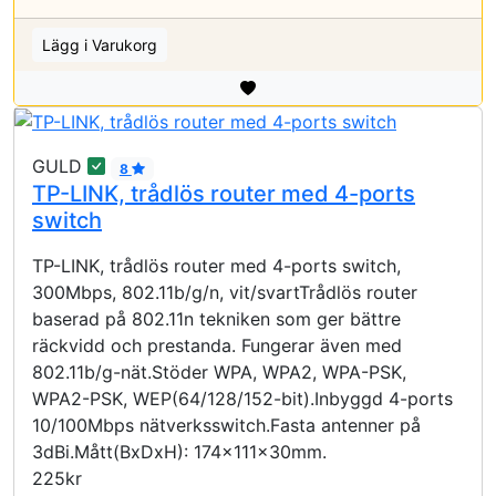
Lägg i Varukorg
GULD
8
TP-LINK, trådlös router med 4-ports
switch
TP-LINK, trådlös router med 4-ports switch,
300Mbps, 802.11b/g/n, vit/svartTrådlös router
baserad på 802.11n tekniken som ger bättre
räckvidd och prestanda. Fungerar även med
802.11b/g-nät.Stöder WPA, WPA2, WPA-PSK,
WPA2-PSK, WEP(64/128/152-bit).Inbyggd 4-ports
10/100Mbps nätverksswitch.Fasta antenner på
3dBi.Mått(BxDxH): 174x111x30mm.
225kr