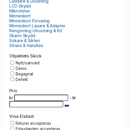
Laddare & Dockning
LCD Skydd
Mikrofoner
Minneskort
Minneskort Förvaring
Minneskort Läsare & Adapter
Rengörning Utrustning & Kit
Skärm Skydd
Sökare & Sikten
Straps & Handtag
Tillbehör/Paket
Vattentäta Fodral & Boxar
Objektets Skick
Videoband och disk
Nytt/oanvänt
Demo
Begagnat
Defekt
Pris
kr
- kr
Visa Endast
Returer accepteras
Erbjudanden accepteras