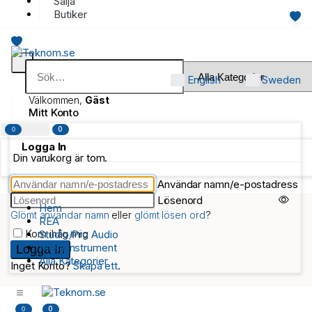
Sälja
Butiker
English
Sweden
Välkommen,
Gäst
Mitt Konto
0
0
Logga In
Din varukorg är tom.
Användar namn/e-postadress
Lösenord
Hem
Glömt användar namn
eller
glömt lösen ord
?
REA
Kom ihåg mig
Studio/Pro Audio
Musikinstrument
Alla Kategorier
Inget Konto?
Skapa ett
.
0
0