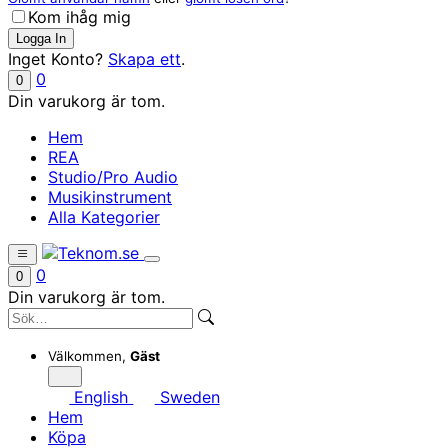
Kom ihåg mig
Inget Konto?
Skapa ett
.
0
0
Din varukorg är tom.
Hem
REA
Studio/Pro Audio
Musikinstrument
Alla Kategorier
0
0
Din varukorg är tom.
Välkommen,
Gäst
English
Sweden
Hem
Köpa