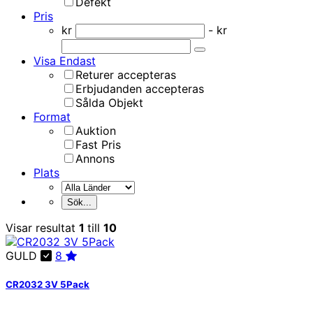
Defekt
Pris
kr
- kr
Visa Endast
Returer accepteras
Erbjudanden accepteras
Sålda Objekt
Format
Auktion
Fast Pris
Annons
Plats
Visar resultat
1
till
10
GULD
8
CR2032 3V 5Pack