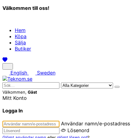
Välkommen till oss!
Hem
Köpa
Sälja
Butiker
English
Sweden
Välkommen,
Gäst
Mitt Konto
Logga In
Användar namn/e-postadress
Lösenord
Glömt användar namn
eller
glömt lösen ord
?