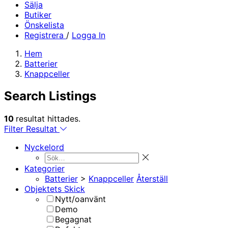
Sälja
Butiker
Önskelista
Registrera
/
Logga In
Hem
Batterier
Knappceller
Search Listings
10
resultat hittades.
Filter Resultat
Nyckelord
Kategorier
Batterier
>
Knappceller
Återställ
Objektets Skick
Nytt/oanvänt
Demo
Begagnat