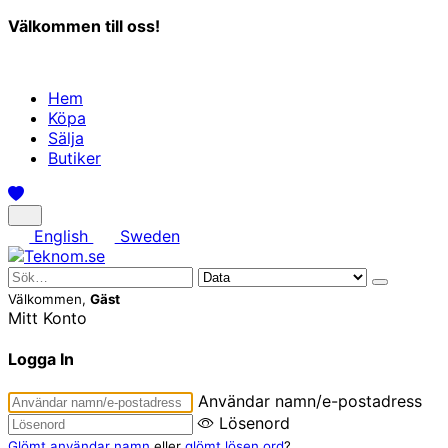
Välkommen till oss!
Hem
Köpa
Sälja
Butiker
English
Sweden
Välkommen,
Gäst
Mitt Konto
Logga In
Användar namn/e-postadress
Lösenord
Glömt användar namn
eller
glömt lösen ord
?