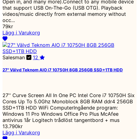
Open in, and many more).Connect to any mobile device
that support USB On-The-Go (USB OTG). Playback
videos/music directly from external memory without
occ...
79kr
Lägg i Varukorg
Salesman
12
27" Välvd Teknom AIO i7 10750H 8GB 256GB SSD+1TB HDD
27'' Curve Screen All In One PC Intel Core i7 10750H Six
Cores Up To 5.0Ghz Monoblock 8GB RAM ddr4 256GB
SSD+1TB HDD WiFi ComputerIngående program:
Windows 11 Pro Windows Office Pro Plus McAfee
antivirus 1år Logitech trådlöst tangentbord + mus
13.790kr
Lägg i Varukorg