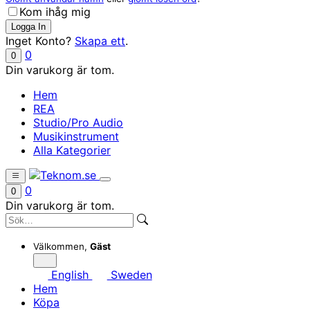
Kom ihåg mig
Inget Konto?
Skapa ett
.
0
0
Din varukorg är tom.
Hem
REA
Studio/Pro Audio
Musikinstrument
Alla Kategorier
0
0
Din varukorg är tom.
Välkommen,
Gäst
English
Sweden
Hem
Köpa