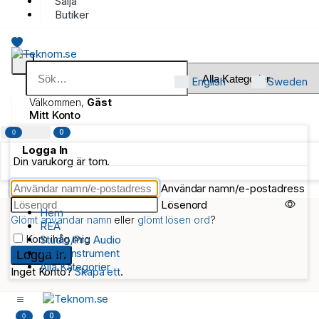
Sälja
Butiker
English
Sweden
Välkommen,
Gäst
Mitt Konto
0
0
Logga In
Din varukorg är tom.
Användar namn/e-postadress
Lösenord
Hem
Glömt användar namn
eller
glömt lösen ord
?
REA
Kom ihåg mig
Studio/Pro Audio
Musikinstrument
Alla Kategorier
Inget Konto?
Skapa ett
.
0
0