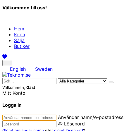
Välkommen till oss!
Hem
Köpa
Sälja
Butiker
English
Sweden
Välkommen,
Gäst
Mitt Konto
Logga In
Användar namn/e-postadress
Lösenord
Glömt användar namn
eller
glömt lösen ord
?