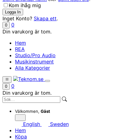
Kom ihåg mig
Inget Konto?
Skapa ett
.
0
0
Din varukorg är tom.
Hem
REA
Studio/Pro Audio
Musikinstrument
Alla Kategorier
0
0
Din varukorg är tom.
Välkommen,
Gäst
English
Sweden
Hem
Köpa