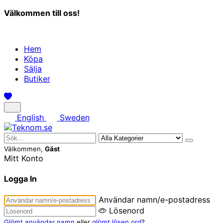
Välkommen till oss!
Hem
Köpa
Sälja
Butiker
English
Sweden
Välkommen,
Gäst
Mitt Konto
Logga In
Användar namn/e-postadress
Lösenord
Glömt användar namn
eller
glömt lösen ord
?