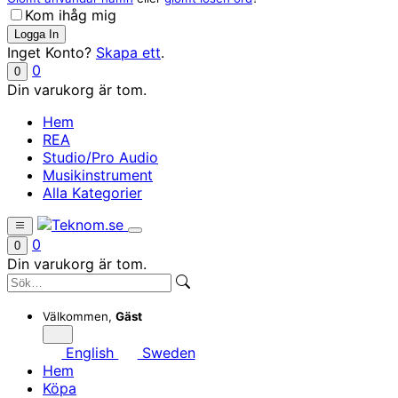
Kom ihåg mig
Inget Konto?
Skapa ett
.
0
0
Din varukorg är tom.
Hem
REA
Studio/Pro Audio
Musikinstrument
Alla Kategorier
0
0
Din varukorg är tom.
Välkommen,
Gäst
English
Sweden
Hem
Köpa