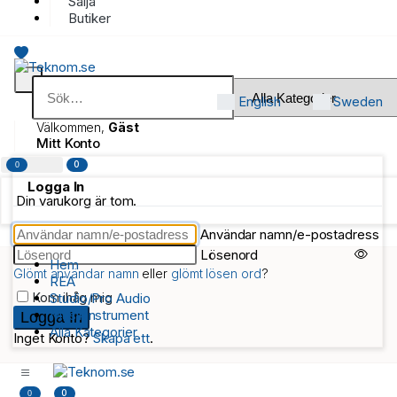
Sälja
Butiker
English
Sweden
Välkommen,
Gäst
Mitt Konto
0
0
Logga In
Din varukorg är tom.
Användar namn/e-postadress
Lösenord
Hem
Glömt användar namn
eller
glömt lösen ord
?
REA
Kom ihåg mig
Studio/Pro Audio
Musikinstrument
Alla Kategorier
Inget Konto?
Skapa ett
.
0
0