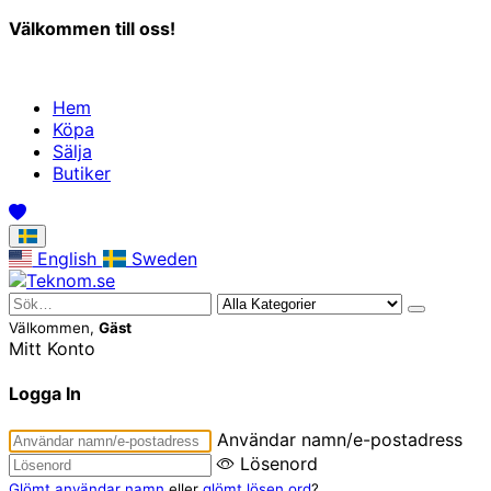
Välkommen till oss!
Hem
Köpa
Sälja
Butiker
English
Sweden
Välkommen,
Gäst
Mitt Konto
Logga In
Användar namn/e-postadress
Lösenord
Glömt användar namn
eller
glömt lösen ord
?