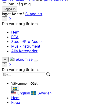
Kom ihåg mig
Inget Konto?
Skapa ett
.
0
0
Din varukorg är tom.
Hem
REA
Studio/Pro Audio
Musikinstrument
Alla Kategorier
0
0
Din varukorg är tom.
Välkommen,
Gäst
English
Sweden
Hem
Köpa