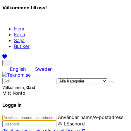
Välkommen till oss!
Hem
Köpa
Sälja
Butiker
English
Sweden
Välkommen,
Gäst
Mitt Konto
Logga In
Användar namn/e-postadress
Lösenord
Glömt användar namn
eller
glömt lösen ord
?