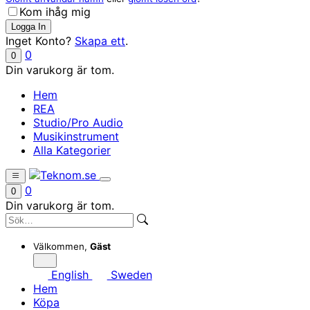
Kom ihåg mig
Inget Konto?
Skapa ett
.
0
0
Din varukorg är tom.
Hem
REA
Studio/Pro Audio
Musikinstrument
Alla Kategorier
0
0
Din varukorg är tom.
Välkommen,
Gäst
English
Sweden
Hem
Köpa