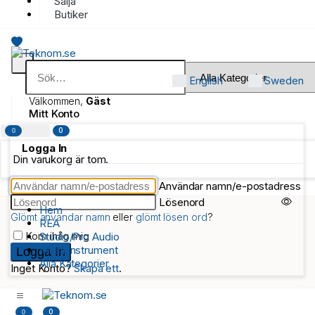
Sälja
Butiker
English
Sweden
Välkommen,
Gäst
Mitt Konto
0
0
Logga In
Din varukorg är tom.
Användar namn/e-postadress
Lösenord
Hem
Glömt användar namn
eller
glömt lösen ord
?
REA
Kom ihåg mig
Studio/Pro Audio
Musikinstrument
Alla Kategorier
Inget Konto?
Skapa ett
.
0
0