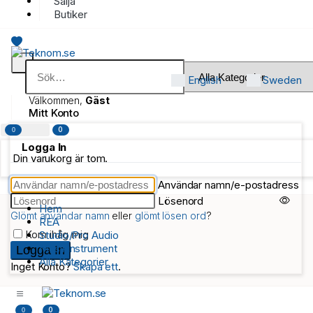
Sälja
Butiker
English
Sweden
Välkommen,
Gäst
Mitt Konto
0
0
Logga In
Din varukorg är tom.
Användar namn/e-postadress
Lösenord
Hem
Glömt användar namn
eller
glömt lösen ord
?
REA
Kom ihåg mig
Studio/Pro Audio
Musikinstrument
Alla Kategorier
Inget Konto?
Skapa ett
.
0
0