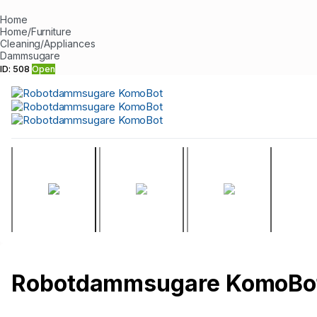
Home
Home/Furniture
Cleaning/Appliances
Dammsugare
ID: 508
Open
Robotdammsugare KomoBo