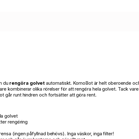
n du
rengöra golvet
automatiskt. KomoBot är helt oberoende och k
 kombinerar olika rörelser för att rengöra hela golvet. Tack v
Bot går runt hindren och fortsätter att göra rent.
la golvet
tter rengöring
ensa (ingen påfyllnad behövs). Inga väskor, inga filter!