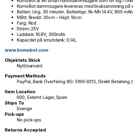
KomoBot är en smart robotdammsugare som rör sig i cirklar
KomoBot dammsugare levereras med bruksanvisning på spa
Batteri: Ung. 30 minuter. Batterityp: Ni-Mh 14.4V, 800 mAh
Mått: Bredd: 30cm - Höjd: 10cm
Färg: Röd
Ström: 25V
Laddare: 16.8V, 300mAh
Kapacitet på smutstank: 0.14L
www.komobot.com
Objektets Skick
Nytt/oanvänt
Payment Methods
PayPal, Bank Överföring BG: 5169-9213, Direkt Betalning 
Item Location
000, Externt Lager, Spain
Ships To
Sverige
Pick-ups
No pick-ups
Returns Accepted