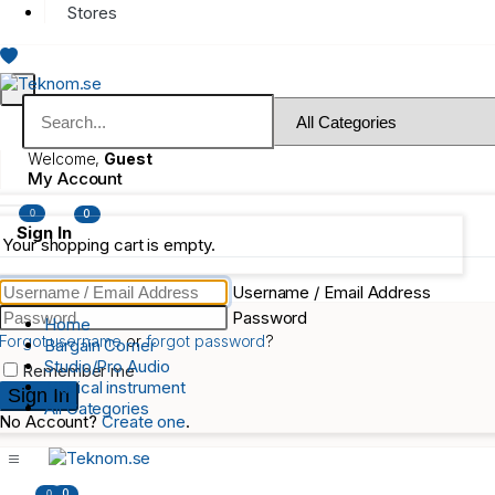
Stores
Welcome,
Guest
My Account
0
0
Sign In
Your shopping cart is empty.
Username / Email Address
Password
Home
Forgot username
or
forgot password
?
Bargain Corner
Studio/Pro Audio
Remember me
Musical instrument
All Categories
No Account?
Create one
.
0
0