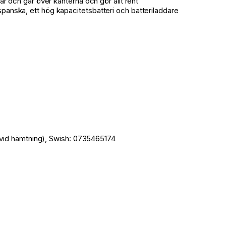
 och går över kanterna och gör allt rent
nska, ett hög kapacitetsbatteri och batteriladdare
(vid hämtning), Swish: 0735465174