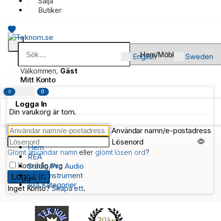
Sälja
Butiker
English
Sweden
Välkommen,
Gäst
Mitt Konto
0
0
Logga In
Din varukorg är tom.
Användar namn/e-postadress
Lösenord
Hem
Glömt användar namn
eller
glömt lösen ord
?
REA
Kom ihåg mig
Studio/Pro Audio
Musikinstrument
Alla Kategorier
Inget Konto?
Skapa ett
.