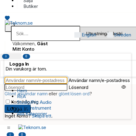
Sälja
Butiker
English
Sweden
Välkommen,
Gäst
Mitt Konto
0
0
Logga In
Din varukorg är tom.
Användar namn/e-postadress
Lösenord
Hem
Glömt användar namn
eller
glömt lösen ord
?
REA
Kom ihåg mig
Studio/Pro Audio
Musikinstrument
Alla Kategorier
Inget Konto?
Skapa ett
.
0
0