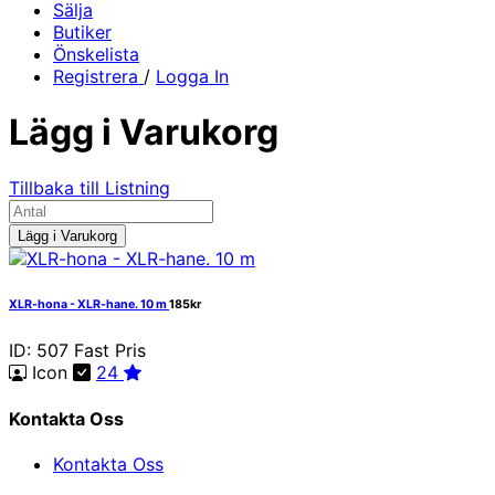
Sälja
Butiker
Önskelista
Registrera
/
Logga In
Lägg i Varukorg
Tillbaka till Listning
Lägg i Varukorg
XLR-hona - XLR-hane. 10 m
185kr
ID: 507
Fast Pris
Icon
24
Kontakta Oss
Kontakta Oss