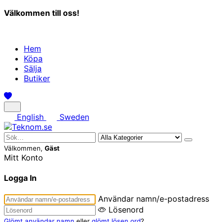
Välkommen till oss!
Hem
Köpa
Sälja
Butiker
English
Sweden
Välkommen,
Gäst
Mitt Konto
Logga In
Användar namn/e-postadress
Lösenord
Glömt användar namn
eller
glömt lösen ord
?