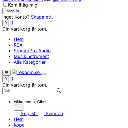
Kom ihåg mig
Inget Konto?
Skapa ett
.
0
0
Din varukorg är tom.
Hem
REA
Studio/Pro Audio
Musikinstrument
Alla Kategorier
0
0
Din varukorg är tom.
Välkommen,
Gäst
English
Sweden
Hem
Köpa