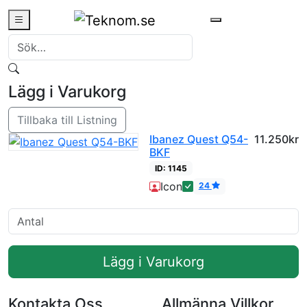
0
Lägg i Varukorg
Tillbaka till Listning
Ibanez Quest Q54-
11.250kr
BKF
ID: 1145
Fast Pris
Icon
24
Lägg i Varukorg
Kontakta Oss
Allmänna Villkor