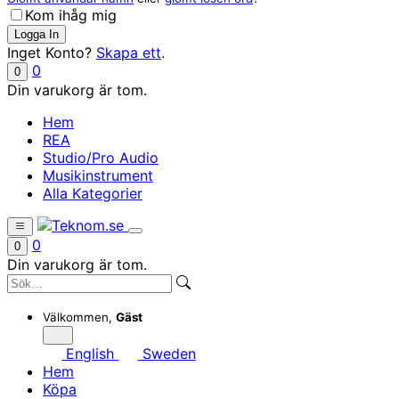
Kom ihåg mig
Inget Konto?
Skapa ett
.
0
0
Din varukorg är tom.
Hem
REA
Studio/Pro Audio
Musikinstrument
Alla Kategorier
0
0
Din varukorg är tom.
Välkommen,
Gäst
English
Sweden
Hem
Köpa