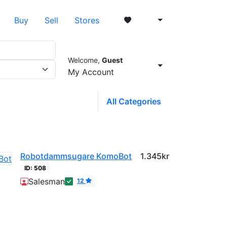
Buy
Sell
Stores
Welcome,
Guest
0
My Account
All Categories
Robotdammsugare KomoBot
1.345kr
ID: 508
Product
Salesman
12