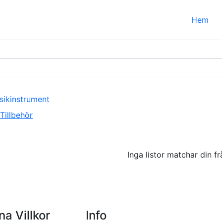
Hem
sikinstrument
illbehör
Inga listor matchar din fr
a Villkor
Info